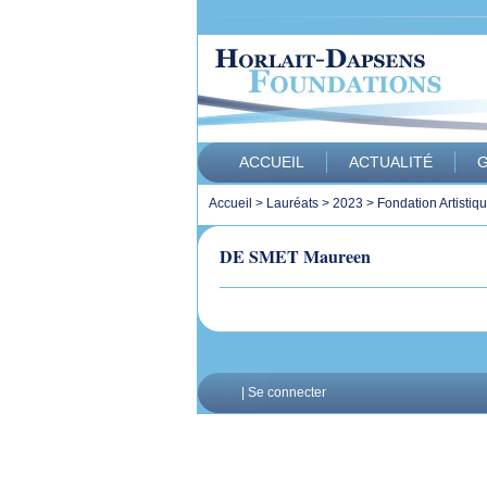
ACCUEIL
ACTUALITÉ
G
Accueil
>
Lauréats
>
2023
>
Fondation Artistiq
DE SMET Maureen
|
Se connecter