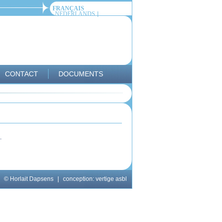
FRANÇAIS
NEDERLANDS
CONTACT
DOCUMENTS
.
© Horlait Dapsens
|
conception:
vertige asbl