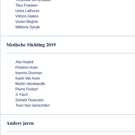
Timothée De Brouwer
Titus Franken
Usha Lathuraz
Vilmos Gsikos
Vivien Beghin
Wiktoria Synak
Medische Stichting 2019
Alia Hadefi
Frédéric Acke
Ioannis Doumas
Karel Van Keer
Martin Vandeputte
Pierre Foidart
S. Faict
Sohaib Ouazzani
Toon Van Genechten
Andere jaren