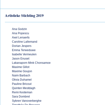
Artistieke Stichting 2019
Ana Godzin
Ana Popescu
Axel Lenaerts
Caroline Lallemand
Dorian Jespers
Emma Terweduwe
Isabelle Vermeulen
Jason Enuset
Lakanaporn Mink Chonsamoe
Maxime Gillot
Maxime Goujon
Naim Barbach
Olivia Duhamel
Pauline Bricout
Quinten Mestdagh
Remi Kesteman
Sara Dombret
Sybren Vanoverberghe