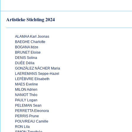
Artistieke Stichting 2024
ALAMAA Karl Joonas
BAEGHE Charlotte
BOGANA Ildze
BRUNET Eloise
DENIS Solina
DUÉE Délia
GONZÁLEZ NÁCHER Maria
LAEREMANS Seppe-Hazel
LEFÈBVRE Elisabeth
MAES Eveline
MILON Adrien
NANIOT Théo
PAULY Logan
PELEMAN Sean
PERRETTA Eleonora
PERRIS Prune
POUVREAU Camille
RON Lila