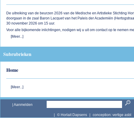
De uitreiking van de beurzen 2026 van de Medische en Artistieke Stichting Hor
doorgaan in de zaal Baron Lacquet van het Paleis der Academiën (Hertogstraa
30 november 2026 om 15 uur.
Voor alle bijkomende inlichtingen, nodigen wij u uit om contact op te nemen met
[Meer...]
Subrubrieken
Home
[Meer...]
|
Aanmelden
|
© Horlait Dapsens
|
conception:
vertige asbl