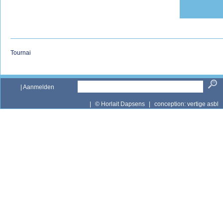
Tournai
|
Aanmelden
|
© Horlait Dapsens
|
conception:
vertige asbl