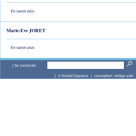
En savoir plus
Marie-Eve JORET
En savoir plus
|
Se connecter
|
© Horlait Dapsens
|
conception:
vertige asbl