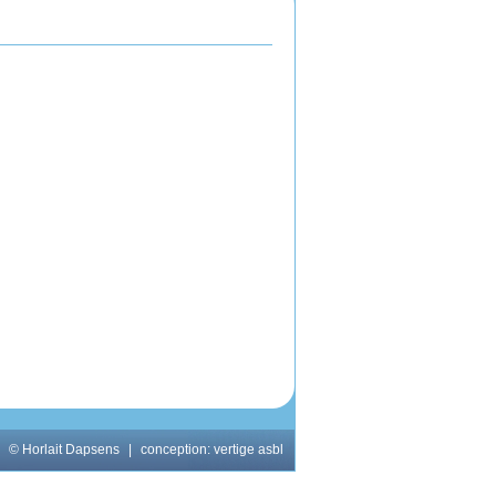
© Horlait Dapsens
|
conception:
vertige asbl