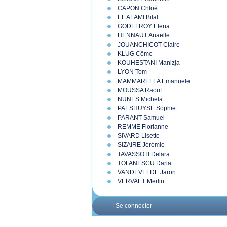
CAPON Chloë
EL ALAMI Bilal
GODEFROY Elena
HENNAUT Anaëlle
JOUANCHICOT Claire
KLUG Côme
KOUHESTANI Manizja
LYON Tom
MAMMARELLA Emanuele
MOUSSA Raouf
NUNES Michela
PAESHUYSE Sophie
PARANT Samuel
REMME Florianne
SIVARD Lisette
SIZAIRE Jérémie
TAVASSOTI Delara
TOFANESCU Daria
VANDEVELDE Jaron
VERVAET Merlin
|
Se connecter