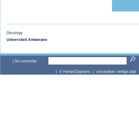
Oncology
Universiteit Antwerpen
|
Se connecter
|
© Horlait Dapsens
|
conception:
vertige asbl