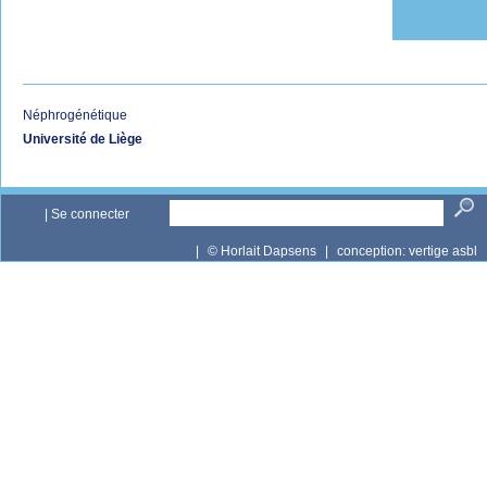
Néphrogénétique
Université de Liège
|
Se connecter
|
© Horlait Dapsens
|
conception:
vertige asbl