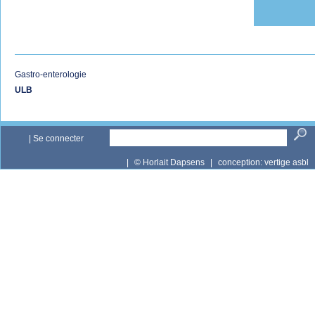
Gastro-enterologie
ULB
|
Se connecter
|
© Horlait Dapsens
|
conception:
vertige asbl