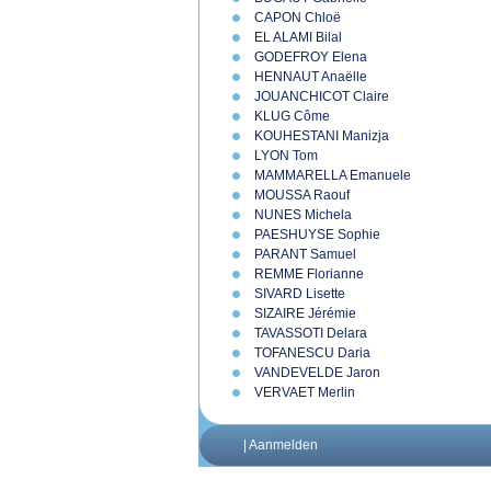
CAPON Chloë
EL ALAMI Bilal
GODEFROY Elena
HENNAUT Anaëlle
JOUANCHICOT Claire
KLUG Côme
KOUHESTANI Manizja
LYON Tom
MAMMARELLA Emanuele
MOUSSA Raouf
NUNES Michela
PAESHUYSE Sophie
PARANT Samuel
REMME Florianne
SIVARD Lisette
SIZAIRE Jérémie
TAVASSOTI Delara
TOFANESCU Daria
VANDEVELDE Jaron
VERVAET Merlin
|
Aanmelden