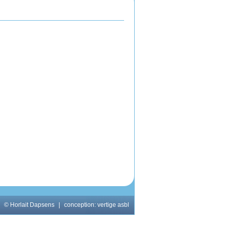
© Horlait Dapsens
|
conception:
vertige asbl