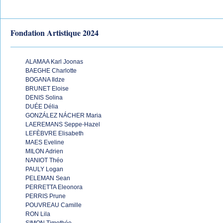
Fondation Artistique 2024
ALAMAA Karl Joonas
BAEGHE Charlotte
BOGANA Ildze
BRUNET Eloise
DENIS Solina
DUÉE Délia
GONZÁLEZ NÁCHER Maria
LAEREMANS Seppe-Hazel
LEFÈBVRE Elisabeth
MAES Eveline
MILON Adrien
NANIOT Théo
PAULY Logan
PELEMAN Sean
PERRETTA Eleonora
PERRIS Prune
POUVREAU Camille
RON Lila