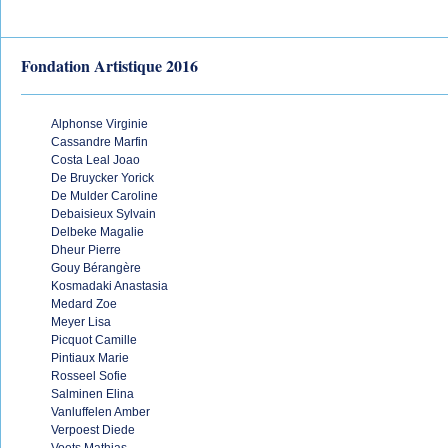
Fondation Artistique 2016
Alphonse Virginie
Cassandre Marfin
Costa Leal Joao
De Bruycker Yorick
De Mulder Caroline
Debaisieux Sylvain
Delbeke Magalie
Dheur Pierre
Gouy Bérangère
Kosmadaki Anastasia
Medard Zoe
Meyer Lisa
Picquot Camille
Pintiaux Marie
Rosseel Sofie
Salminen Elina
Vanluffelen Amber
Verpoest Diede