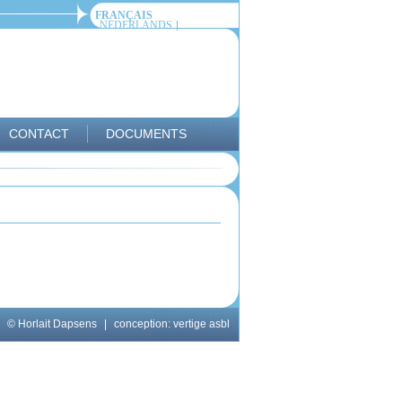
FRANÇAIS
NEDERLANDS
CONTACT
DOCUMENTS
© Horlait Dapsens
|
conception:
vertige asbl