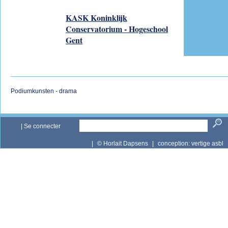
KASK Koninklijk
Conservatorium - Hogeschool
Gent
Podiumkunsten - drama
|
Se connecter
|
© Horlait Dapsens
|
conception:
vertige asbl