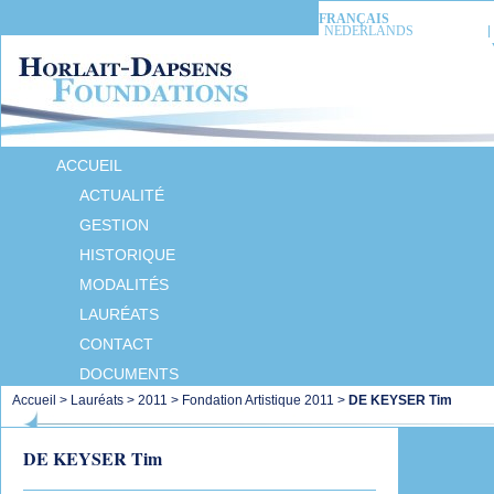
FRANÇAIS
NEDERLANDS
ACCUEIL
ACTUALITÉ
GESTION
HISTORIQUE
MODALITÉS
LAURÉATS
CONTACT
DOCUMENTS
Accueil
>
Lauréats
>
2011
>
Fondation Artistique 2011
>
DE KEYSER Tim
DE KEYSER Tim