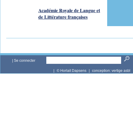
Académie Royale de Langue et
de Littérature françaises
|
Se connecter
|
© Horlait Dapsens
|
conception:
vertige asbl