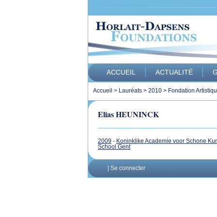
ACCUEIL
ACTUALITÉ
G
Accueil
>
Lauréats
>
2010
>
Fondation Artistiq
Elias HEUNINCK
2009
-
Koninklike Academie voor Schone Ku
School Gent
|
Se connecter