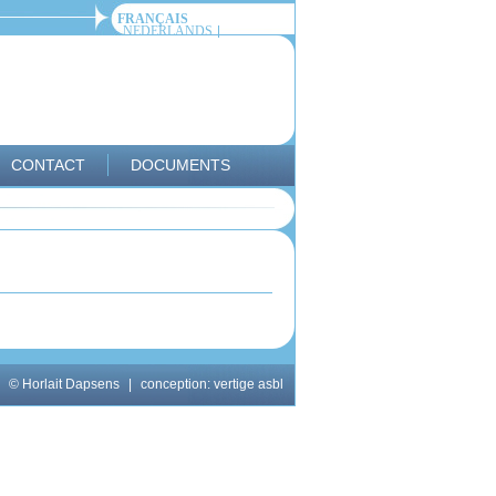
FRANÇAIS
NEDERLANDS
CONTACT
DOCUMENTS
© Horlait Dapsens
|
conception:
vertige asbl