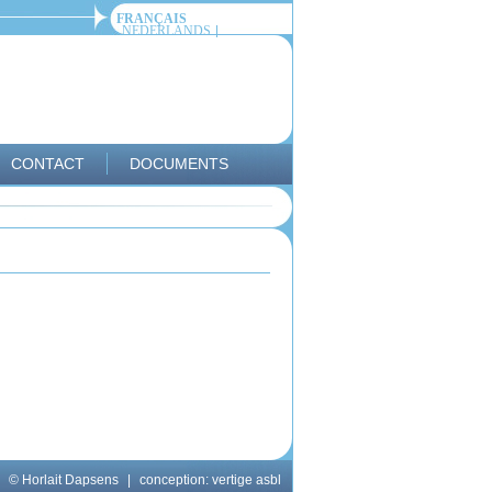
FRANÇAIS
NEDERLANDS
CONTACT
DOCUMENTS
© Horlait Dapsens
|
conception:
vertige asbl