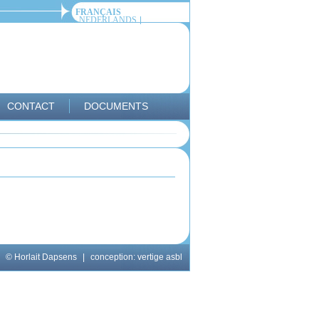
FRANÇAIS
NEDERLANDS
CONTACT
DOCUMENTS
© Horlait Dapsens
|
conception:
vertige asbl