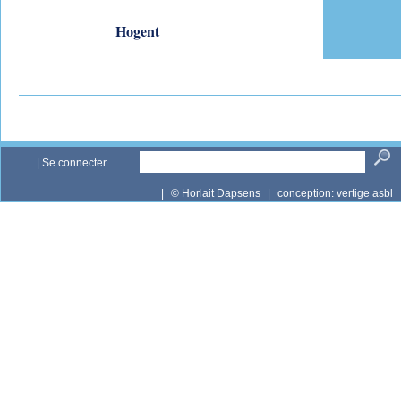
Hogent
|
Se connecter
|
© Horlait Dapsens
|
conception:
vertige asbl