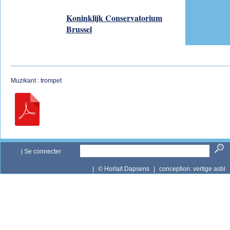
Koninklijk Conservatorium
Brussel
Muzikant : trompet
|
Se connecter
|
© Horlait Dapsens
|
conception:
vertige asbl