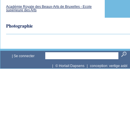
Académie Royale des Beaux-Arts de Bruxelles - Ecole
supérieure des Arts
Photographie
|
Se connecter
|
© Horlait Dapsens
|
conception:
vertige asbl