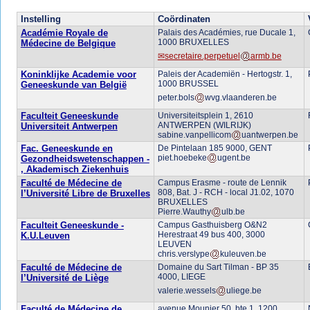
Instelling
Coördinaten
Académie Royale de
Palais des Académies, rue Ducale 1,
1000 BRUXELLES
Médecine de Belgique
secretaire.perpetuel
armb.be
Koninklijke Academie voor
Paleis der Academiën - Hertogstr. 1,
1000 BRUSSEL
Geneeskunde van België
peter.bols
wvg.vlaanderen.be
Faculteit Geneeskunde
Universiteitsplein 1, 2610
ANTWERPEN (WILRIJK)
Universiteit Antwerpen
sabine.vanpellicom
uantwerpen.be
Fac. Geneeskunde en
De Pintelaan 185 9000, GENT
piet.hoebeke
ugent.be
Gezondheidswetenschappen -
, Akademisch Ziekenhuis
Faculté de Médecine de
Campus Erasme - route de Lennik
808, Bat. J - RCH - local J1.02, 1070
l’Université Libre de Bruxelles
BRUXELLES
Pierre.Wauthy
ulb.be
Faculteit Geneeskunde -
Campus Gasthuisberg O&N2
Herestraat 49 bus 400, 3000
K.U.Leuven
LEUVEN
chris.verslype
kuleuven.be
Faculté de Médecine de
Domaine du Sart Tilman - BP 35
4000, LIEGE
l’Université de Liège
valerie.wessels
uliege.be
Faculté de Médecine de
avenue Mounier 50, bte 1, 1200