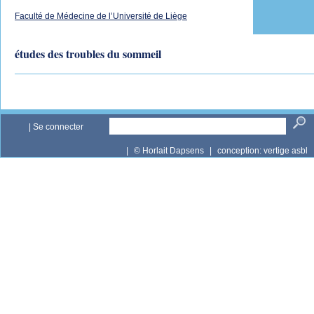
Faculté de Médecine de l’Université de Liège
études des troubles du sommeil
|
Se connecter
|
© Horlait Dapsens
|
conception:
vertige asbl