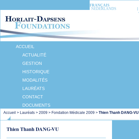
FRANÇAIS
NEDERLANDS
ACCUEIL
ACTUALITÉ
GESTION
HISTORIQUE
MODALITÉS
LAURÉATS
CONTACT
DOCUMENTS
Accueil
>
Lauréats
>
2009
>
Fondation Médicale 2009
>
Thien Thanh DANG-VU
Thien Thanh DANG-VU