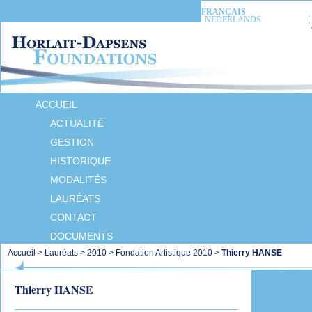
FRANÇAIS
NEDERLANDS
ACCUEIL
ACTUALITÉ
GESTION
HISTORIQUE
MODALITÉS
LAURÉATS
CONTACT
DOCUMENTS
Accueil
>
Lauréats
>
2010
>
Fondation Artistique 2010
>
Thierry HANSE
Thierry HANSE