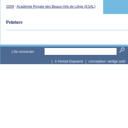
2009
-
Académie Royale des Beaux-Arts de Liège (ESAL)
Peinture
|
Se connecter
|
© Horlait Dapsens
|
conception:
vertige asbl