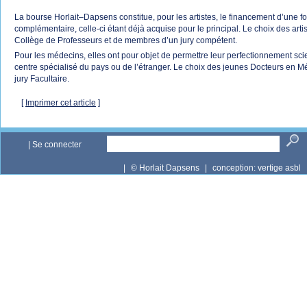
La bourse Horlait–Dapsens constitue, pour les artistes, le financement d’une fo
complémentaire, celle-ci étant déjà acquise pour le principal. Le choix des artis
Collège de Professeurs et de membres d’un jury compétent.
Pour les médecins, elles ont pour objet de permettre leur perfectionnement sci
centre spécialisé du pays ou de l’étranger. Le choix des jeunes Docteurs en Mé
jury Facultaire.
[
Imprimer cet article
]
|
Se connecter
|
© Horlait Dapsens
|
conception:
vertige asbl