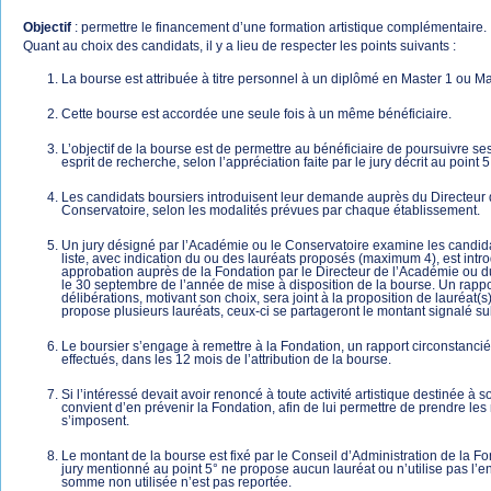
Objectif
: permettre le financement d’une formation artistique complémentaire.
Quant au choix des candidats, il y a lieu de respecter les points suivants :
La bourse est attribuée à titre personnel à un diplômé en Master 1 ou Ma
Cette bourse est accordée une seule fois à un même bénéficiaire.
L’objectif de la bourse est de permettre au bénéficiaire de poursuivre se
esprit de recherche, selon l’appréciation faite par le jury décrit au point 
Les candidats boursiers introduisent leur demande auprès du Directeur
Conservatoire, selon les modalités prévues par chaque établissement.
Un jury désigné par l’Académie ou le Conservatoire examine les candida
liste, avec indication du ou des lauréats proposés (maximum 4), est intro
approbation auprès de la Fondation par le Directeur de l’Académie ou d
le 30 septembre de l’année de mise à disposition de la bourse. Un rappo
délibérations, motivant son choix, sera joint à la proposition de lauréat(s)
propose plusieurs lauréats, ceux-ci se partageront le montant signalé su
Le boursier s’engage à remettre à la Fondation, un rapport circonstancié 
effectués, dans les 12 mois de l’attribution de la bourse.
Si l’intéressé devait avoir renoncé à toute activité artistique destinée à 
convient d’en prévenir la Fondation, afin de lui permettre de prendre le
s’imposent.
Le montant de la bourse est fixé par le Conseil d’Administration de la Fo
jury mentionné au point 5° ne propose aucun lauréat ou n’utilise pas l’en
somme non utilisée n’est pas reportée.