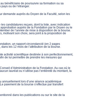
e au bénéficiaire de poursuivre sa formation ou sa
 pays ou de l’étranger.
leur demande auprès du Doyen de la Faculté, selon les
les candidatures reçues, dont la liste, avec indication
ur approbation auprès de la Fondation par le Doyen ou le
eptember de l’année de mise à disposition de la bourse.
, motivant son choix, sera joint à la proposition de
ondation, un rapport circonstancié (en 2 pages
 dans les 12 mois de l’attribution de la bourse.
ute activité scientifique destinée à son perfectionnement,
 afin de lui permettre de prendre les mesures qui
 Conseil d’Administration de la Fondation. Au cas où le
ucun lauréat ou n’utilise pas l’entièreté du montant, la
ieu annuellement lors d’une séance académique
 paiement de la bourse s’effectue par transfert
entionné dans les publications ou sur le site de la