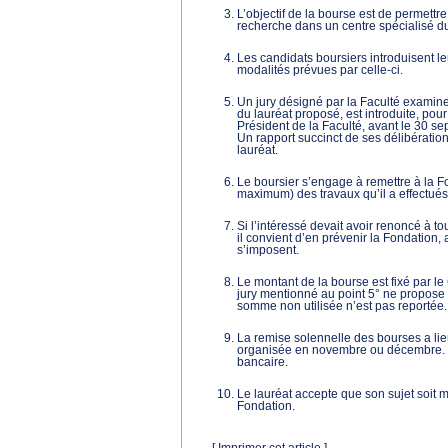
L’objectif de la bourse est de permettr
recherche dans un centre spécialisé du
Les candidats boursiers introduisent 
modalités prévues par celle-ci.
Un jury désigné par la Faculté examine 
du lauréat proposé, est introduite, po
Président de la Faculté, avant le 30 s
Un rapport succinct de ses délibérations
lauréat.
Le boursier s’engage à remettre à la F
maximum) des travaux qu’il a effectués,
Si l’intéressé devait avoir renoncé à to
il convient d’en prévenir la Fondation,
s’imposent.
Le montant de la bourse est fixé par le
jury mentionné au point 5° ne propose a
somme non utilisée n’est pas reportée.
La remise solennelle des bourses a l
organisée en novembre ou décembre. Le
bancaire.
Le lauréat accepte que son sujet soit m
Fondation.