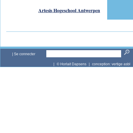
Artesis Hogeschool Antwerpen
|
Se connecter
|
© Horlait Dapsens
|
conception:
vertige asbl