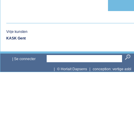
Vrije kunsten
KASK Gent
|
Se connecter
|
© Horlait Dapsens
|
conception:
vertige asbl