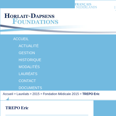
FRANÇAIS
NEDERLANDS
ACCUEIL
ACTUALITÉ
GESTION
HISTORIQUE
MODALITÉS
LAURÉATS
CONTACT
DOCUMENTS
Accueil
>
Lauréats
>
2015
>
Fondation Médicale 2015
>
TREPO Eric
TREPO Eric