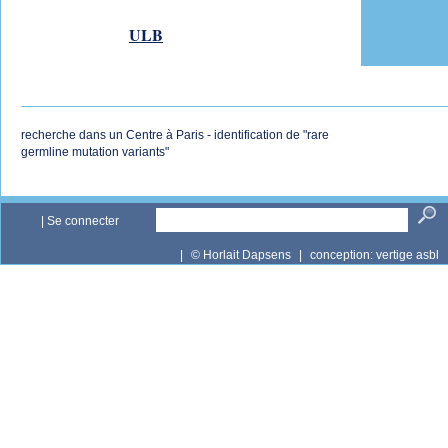
ULB
recherche dans un Centre à Paris - identification de "rare
germline mutation variants"
|
Se connecter
|
© Horlait Dapsens
|
conception:
vertige asbl