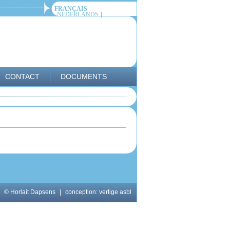
FRANÇAIS
NEDERLANDS
CONTACT
DOCUMENTS
© Horlait Dapsens
|
conception:
vertige asbl