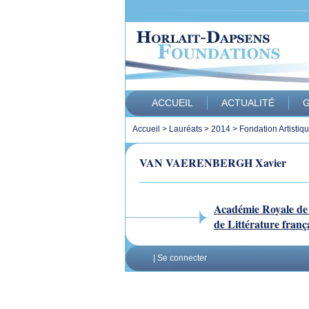
ACCUEIL
ACTUALITÉ
G
Accueil
>
Lauréats
>
2014
>
Fondation Artistiq
VAN VAERENBERGH Xavier
Académie Royale de
de Littérature franç
|
Se connecter