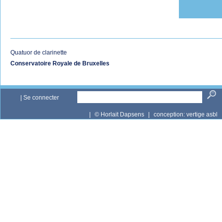
Quatuor de clarinette
Conservatoire Royale de Bruxelles
|
Se connecter
|
© Horlait Dapsens
|
conception:
vertige asbl