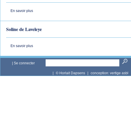
En savoir plus
Soline de Laveleye
En savoir plus
|
Se connecter
|
© Horlait Dapsens
|
conception:
vertige asbl