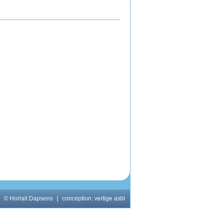
© Horlait Dapsens
|
conception:
vertige asbl