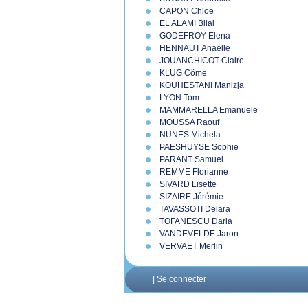
CAPON Chloë
EL ALAMI Bilal
GODEFROY Elena
HENNAUT Anaëlle
JOUANCHICOT Claire
KLUG Côme
KOUHESTANI Manizja
LYON Tom
MAMMARELLA Emanuele
MOUSSA Raouf
NUNES Michela
PAESHUYSE Sophie
PARANT Samuel
REMME Florianne
SIVARD Lisette
SIZAIRE Jérémie
TAVASSOTI Delara
TOFANESCU Daria
VANDEVELDE Jaron
VERVAET Merlin
|
Se connecter