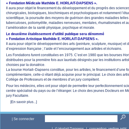
« Fondation Médicale Mathilde E. HORLAIT-DAPSENS ».
Il aura pour objet le financement du développement et du progrès des science
chirurgicales, biologiques, biochimiques et psychologiques et notamment l’étu
scientifique, la poursuite des moyens de guérison des grandes maladies telles
tuberculoses, poliomyélite, maladies nerveuses, mentales, rhumatismales et au
l’amélioration de la santé physique, psychique et morale.
Le deuxième établissement d’utilité publique sera dénommé
« Fondation Artistique Mathilde E. HORLAIT-DAPSENS ».
Il aura pour objet le développement des arts (peinture, sculpture, musique) et de
d’expression française ; l’aide et l’encouragement aux artistes et écrivains.
Les Fondations furent constituées en 1975. C’est en 1980 que les bourses Hor
distribuées pour la première fois aux lauréats désignés par les institutions arti
choisies par la donatrice.
La bourse Horlait–Dapsens constitue, pour les artistes, le financement d’une fo
complémentaire, celle-ci étant déjà acquise pour le principal. Le choix des artis
Collège de Professeurs et de membres d’un jury compétent.
Pour les médecins, elles ont pour objet de permettre leur perfectionnement sci
centre spécialisé du pays ou de l’étranger. Le choix des jeunes Docteurs en Mé
jury Facultaire.
[En savoir plus...]
|
Se connecter
|
© Horlait Dapsens
|
conception:
vertige asbl