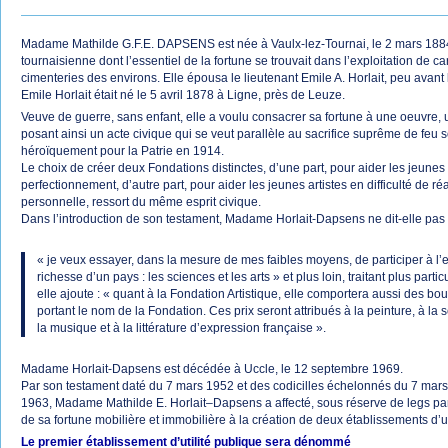
Madame Mathilde G.F.E. DAPSENS est née à Vaulx-lez-Tournai, le 2 mars 1884
tournaisienne dont l’essentiel de la fortune se trouvait dans l’exploitation de ca
cimenteries des environs. Elle épousa le lieutenant Emile A. Horlait, peu avant
Emile Horlait était né le 5 avril 1878 à Ligne, près de Leuze.
Veuve de guerre, sans enfant, elle a voulu consacrer sa fortune à une oeuvre, ut
posant ainsi un acte civique qui se veut parallèle au sacrifice suprême de feu 
héroïquement pour la Patrie en 1914.
Le choix de créer deux Fondations distinctes, d’une part, pour aider les jeune
perfectionnement, d’autre part, pour aider les jeunes artistes en difficulté de r
personnelle, ressort du même esprit civique.
Dans l’introduction de son testament, Madame Horlait-Dapsens ne dit-elle pas 
« je veux essayer, dans la mesure de mes faibles moyens, de participer à l’es
richesse d’un pays : les sciences et les arts » et plus loin, traitant plus parti
elle ajoute : « quant à la Fondation Artistique, elle comportera aussi des bo
portant le nom de la Fondation. Ces prix seront attribués à la peinture, à la 
la musique et à la littérature d’expression française ».
Madame Horlait-Dapsens est décédée à Uccle, le 12 septembre 1969.
Par son testament daté du 7 mars 1952 et des codicilles échelonnés du 7 ma
1963, Madame Mathilde E. Horlait–Dapsens a affecté, sous réserve de legs partic
de sa fortune mobilière et immobilière à la création de deux établissements d’uti
Le premier établissement d’utilité publique sera dénommé