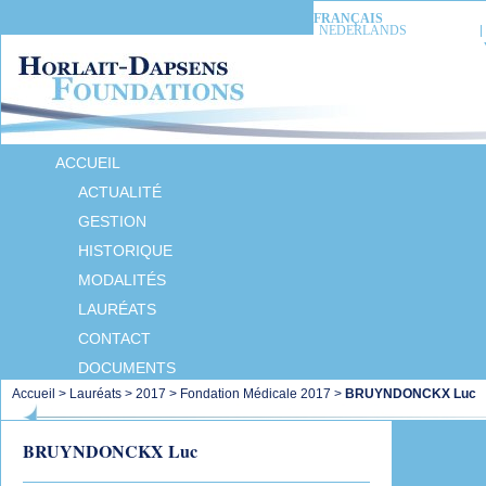
FRANÇAIS
NEDERLANDS
ACCUEIL
ACTUALITÉ
GESTION
HISTORIQUE
MODALITÉS
LAURÉATS
CONTACT
DOCUMENTS
Accueil
>
Lauréats
>
2017
>
Fondation Médicale 2017
>
BRUYNDONCKX Luc
BRUYNDONCKX Luc