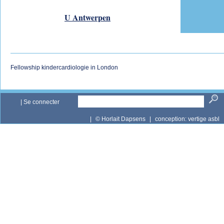
U Antwerpen
Fellowship kindercardiologie in London
|
Se connecter
|
© Horlait Dapsens
|
conception:
vertige asbl