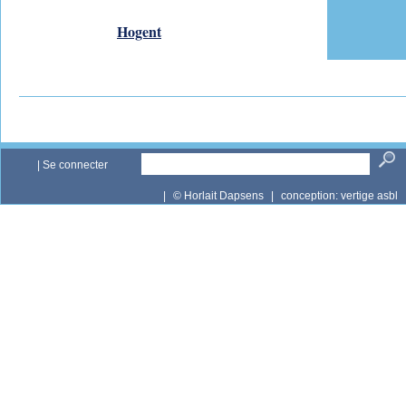
Hogent
|
Se connecter
|
© Horlait Dapsens
|
conception:
vertige asbl