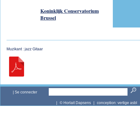
Koninklijk Conservatorium
Brussel
Muzikant : jazz Gitaar
|
Se connecter
|
© Horlait Dapsens
|
conception:
vertige asbl