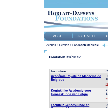
ACCUEIL
ACTUALITÉ
G
Accueil
>
Gestion
>
Fondation Médicale
Fondation Médicale
Institution
C
Académie Royale de Médecine de
P
1
Belgique
Koninklijke Academie voor
P
1
Geneeskunde van België
Faculteit Geneeskunde en
U