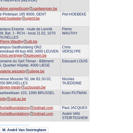
NTWERPEN (WILRIJK)
abine.vanpellicom
uantwerpen.be
e Pintelaan 185 9000, GENT
Piet HOEBEKE
piet.hoebeke
ugent.be
ampus Erasme - route de Lennik
Pierre
08, Bat. J - RCH - local J1.02, 1070
WAUTHY
RUXELLES
Pierre.Wauthy
ulb.be
ampus Gasthuisberg ON2
Chris
erestraat 49 bus 400, 3000 LEUVEN
VERSLYPE
chris.verslype
kuleuven.be
omaine du Sart Tilman - Bâtiment
Edouard LOUIS
6, Quartier Hôpital, 4000 LIEGE
valerie.wessels
uliege.be
venue Mounier 50, bte B1.50.02,
Nicolas
200 BRUXELLES
TAJEDDINE
doyen-mede
uclouvain.be
aarbeeklaan 103, 1090 BRUSSEL
Koen PUTMAN
info
vub.ac.be
horlaitfoundations
hotmail.com
Paul JACQUES
horlaitfoundations
hotmail.com
André VAN
STEIRTEGHEM
M. André Van Steirteghem