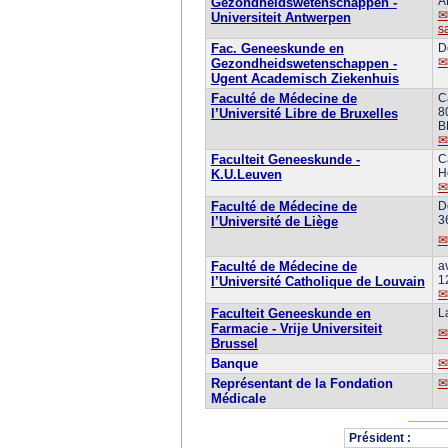
A
Gezondheidswetenschappen -
Universiteit Antwerpen
s
Fac. Geneeskunde en
D
Gezondheidswetenschappen -
Ugent Academisch Ziekenhuis
Faculté de Médecine de
C
8
l’Université Libre de Bruxelles
B
Faculteit Geneeskunde -
C
H
K.U.Leuven
Faculté de Médecine de
D
3
l’Université de Liège
Faculté de Médecine de
a
1
l’Université Catholique de Louvain
Faculteit Geneeskunde en
L
Farmacie - Vrije Universiteit
Brussel
Banque
Représentant de la Fondation
Médicale
Président :