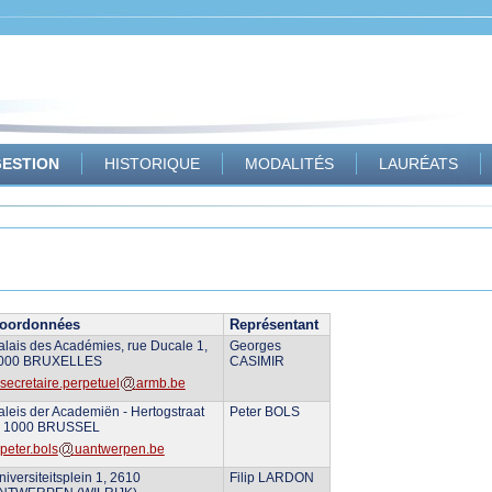
ESTION
HISTORIQUE
MODALITÉS
LAURÉATS
oordonnées
Représentant
alais des Académies, rue Ducale 1,
Georges
000 BRUXELLES
CASIMIR
secretaire.perpetuel
armb.be
aleis der Academiën - Hertogstraat
Peter BOLS
, 1000 BRUSSEL
peter.bols
uantwerpen.be
niversiteitsplein 1, 2610
Filip LARDON