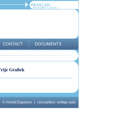
FRANÇAIS
NEDERLANDS
CONTACT
DOCUMENTS
rije Grafiek
© Horlait Dapsens
|
conception:
vertige asbl