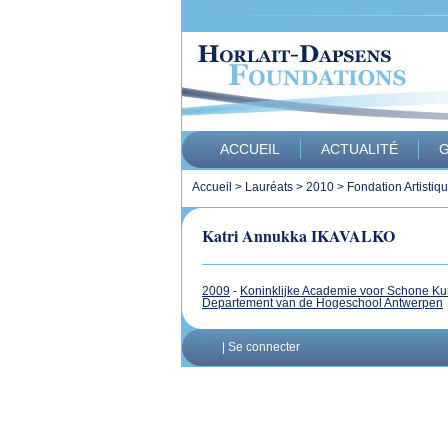
ACCUEIL
ACTUALITÉ
G
Accueil
>
Lauréats
>
2010
>
Fondation Artistiq
Katri Annukka IKAVALKO
2009
-
Koninklijke Academie voor Schone Ku
Departement van de Hogeschool Antwerpen
|
Se connecter