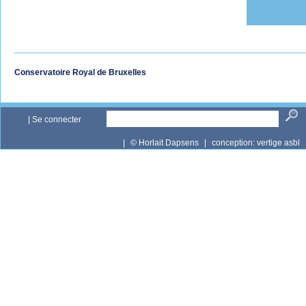
Conservatoire Royal de Bruxelles
|
Se connecter
|
© Horlait Dapsens
|
conception:
vertige asbl