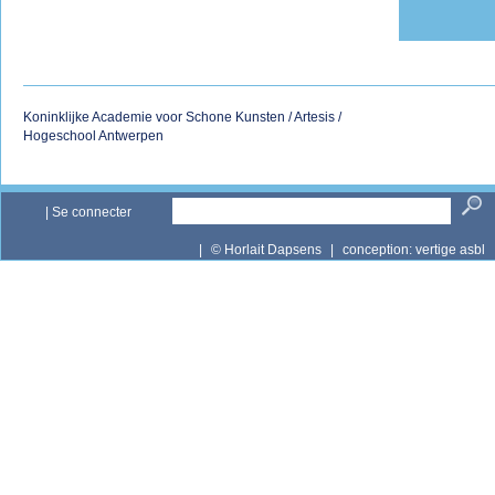
Koninklijke Academie voor Schone Kunsten / Artesis /
Hogeschool Antwerpen
|
Se connecter
|
© Horlait Dapsens
|
conception:
vertige asbl