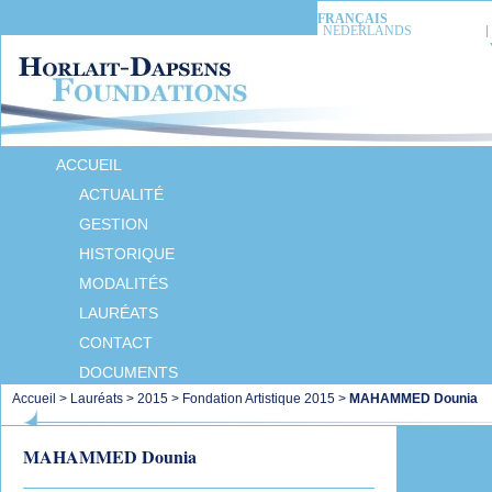
FRANÇAIS
NEDERLANDS
ACCUEIL
ACTUALITÉ
GESTION
HISTORIQUE
MODALITÉS
LAURÉATS
CONTACT
DOCUMENTS
Accueil
>
Lauréats
>
2015
>
Fondation Artistique 2015
>
MAHAMMED Dounia
MAHAMMED Dounia