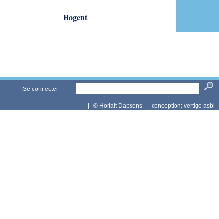
Hogent
|
Se connecter
|
© Horlait Dapsens
|
conception:
vertige asbl