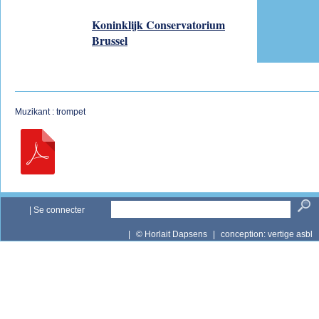
Koninklijk Conservatorium
Brussel
Muzikant : trompet
|
Se connecter
|
© Horlait Dapsens
|
conception:
vertige asbl