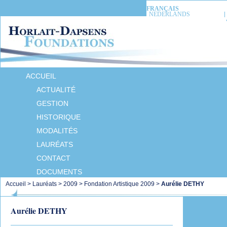
FRANÇAIS
NEDERLANDS
ACCUEIL
ACTUALITÉ
GESTION
HISTORIQUE
MODALITÉS
LAURÉATS
CONTACT
DOCUMENTS
Accueil
>
Lauréats
>
2009
>
Fondation Artistique 2009
>
Aurélie DETHY
Aurélie DETHY