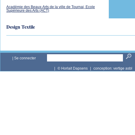
Académie des Beaux-Arts de la ville de Tournai, Ecole
Supérieure des Arts (ACT)
Design Textile
|
Se connecter
|
© Horlait Dapsens
|
conception:
vertige asbl