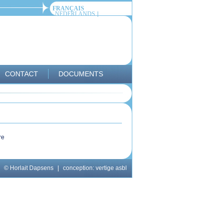
FRANÇAIS
NEDERLANDS
CONTACT
DOCUMENTS
re
© Horlait Dapsens
|
conception:
vertige asbl