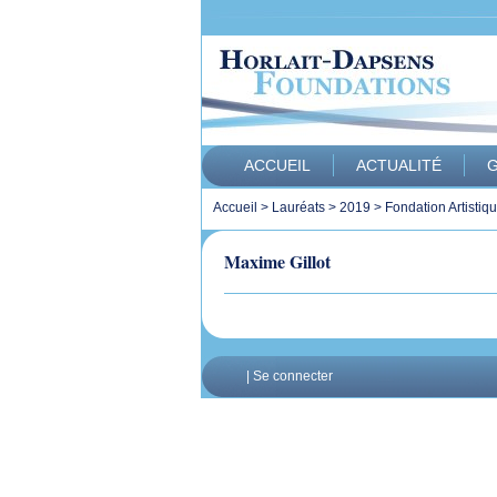
ACCUEIL
ACTUALITÉ
G
Accueil
>
Lauréats
>
2019
>
Fondation Artistiq
Maxime Gillot
|
Se connecter