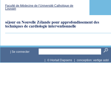
Faculté de Médecine de l’Université Catholique de
Louvain
séjour en Nouvelle Zélande pour approfondissement des
techniques de cardiologie interventionnelle
|
Se connecter
|
© Horlait Dapsens
|
conception:
vertige asbl