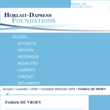
FRANÇAIS
NEDERLANDS
ACCUEIL
ACTUALITÉ
GESTION
HISTORIQUE
MODALITÉS
LAURÉATS
CONTACT
DOCUMENTS
Accueil
>
Lauréats
>
2009
>
Fondation Médicale 2009
>
Frédéric DE VROEY
Frédéric DE VROEY