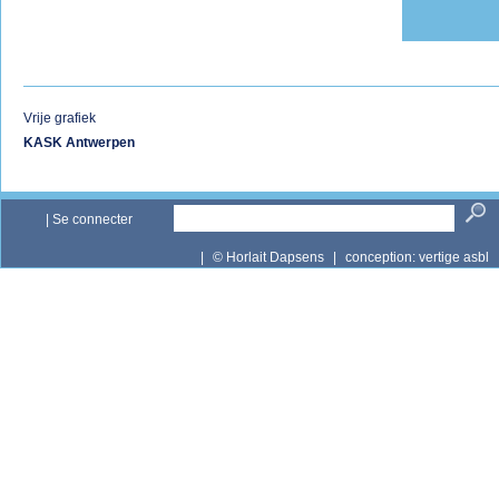
Vrije grafiek
KASK Antwerpen
|
Se connecter
|
© Horlait Dapsens
|
conception:
vertige asbl