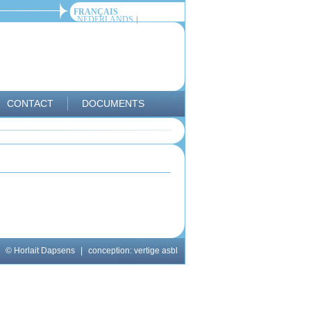
FRANÇAIS
NEDERLANDS
CONTACT
DOCUMENTS
© Horlait Dapsens
|
conception:
vertige asbl